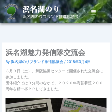
内
容
メ
を
ニ
ュ
ス
ー
キ
ッ
プ
浜名湖魅力発信隊交流会
By
浜名湖のりブランド推進協議会
/
2018年3月4日
３月３日（土）、舞阪協働センターで開催された交流会に
参加しました。
団体紹介では３分間のなかで、２０２０年海苔養殖２００
周年を精一杯ＰＲしてきました。