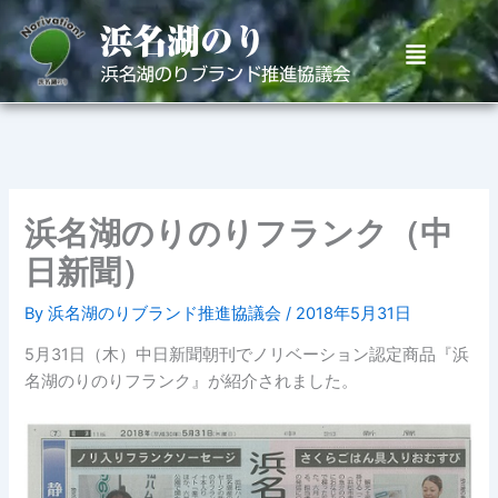
内
容
メ
を
ニ
ュ
ス
ー
キ
ッ
プ
浜名湖のりのりフランク（中
日新聞）
By
浜名湖のりブランド推進協議会
/
2018年5月31日
5月31日（木）中日新聞朝刊でノリベーション認定商品『浜
名湖のりのりフランク』が紹介されました。