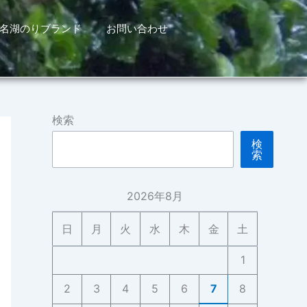
名湖のりブランド
お問い合わせ
検索
検
索
2026年8月
日
月
火
水
木
金
土
1
2
3
4
5
6
7
8