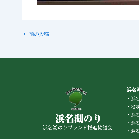
←
前の投稿
浜名
・浜
・地
・浜
・浜
浜名湖のりブランド推進協議会
・浜