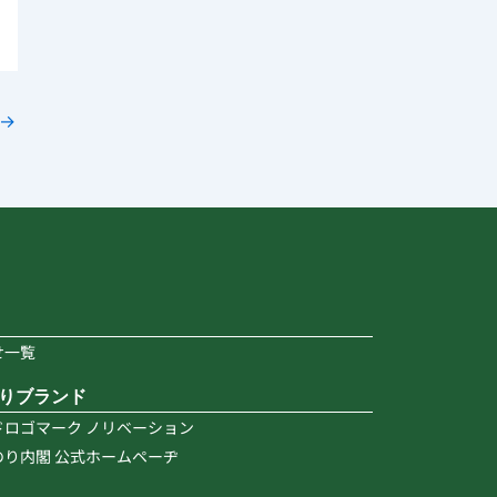
→
せ一覧
りブランド
ドロゴマーク ノリベーション
のり内閣 公式ホームペーヂ