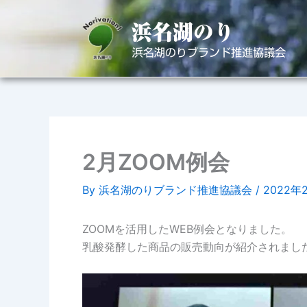
内
容
を
ス
キ
ッ
プ
2月ZOOM例会
By
浜名湖のりブランド推進協議会
/
2022年
ZOOMを活用したWEB例会となりました。
乳酸発酵した商品の販売動向が紹介されまし