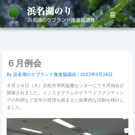
内
容
メ
を
ニ
ュ
ス
ー
キ
ッ
プ
６月例会
By
浜名湖のりブランド推進協議会
/
2022年6月28日
６月２８日（火）浜松市市民協働センターにて６月例会が
開催されました。インスタグラムやクラウドファンディン
グの利用など近年の世情を踏まえた効果的な活動を検討し
ました。