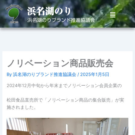
内
容
メ
を
ニ
ュ
ス
ー
キ
ッ
プ
ノリベーション商品販売会
By
浜名湖のりブランド推進協議会
/
2025年1月5日
2024年12月中旬から年末までノリベーション会員企業の
松田食品直売所で「ノリベーション商品の集合販売」が実
施されました。